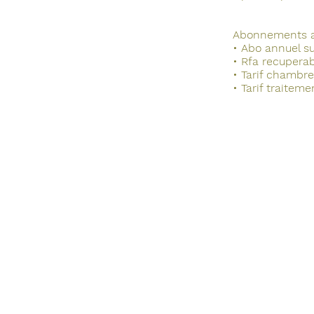
Abonnements 
• Abo annuel s
• Rfa recuperab
• Tarif chambre
• Tarif traitem