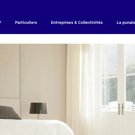
?
Particuliers
Entreprises & Collectivités
La punais