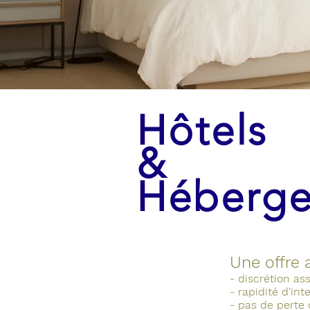
Hôtels
&
Héberg
Une
offre 
- discrétion as
- rapidité d'int
- pas de perte 